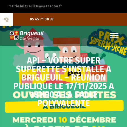
mairie.brigueuil.16@wanadoo.fr
05 45 71 00 33
API – VOTRE SUPER
SUPERETTE S’INSTALLE A
BRIGUEUIL – REUNION
PUBLIQUE LE 17/11/2025 A
18H00 A LA SALLE
POLYVALENTE