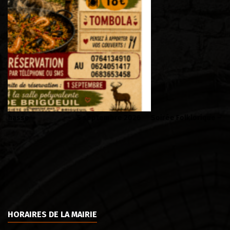
Soirée Folklorique – Brigueuil – Samedi 08 aout
Vi
HORAIRES DE LA MAIRIE