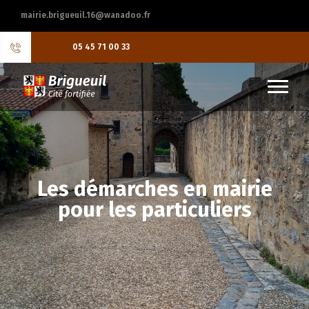
mairie.brigueuil.16@wanadoo.fr
05 45 71 00 33
Les démarches en mairie
pour les particuliers