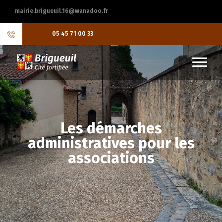
mairie.brigueuil.16@wanadoo.fr
05 45 71 00 33
Les démarches
administratives pour les
associations