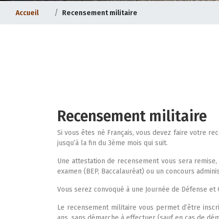
Accueil
Recensement militaire
Recensement militaire
ternet |
Evolution du bourg |
Si vous êtes né Français, vous devez faire votre r
jusqu’à la fin du 3ème mois qui suit.
Une attestation de recensement vous sera remise, e
examen (BEP, Baccalauréat) ou un concours administ
Vous serez convoqué à une Journée de Défense et C
Le recensement militaire vous permet d’être inscr
ans, sans démarche à effectuer (sauf en cas de d