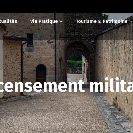
tualités
Vie Pratique
Tourisme & Patrimoine
censement milita