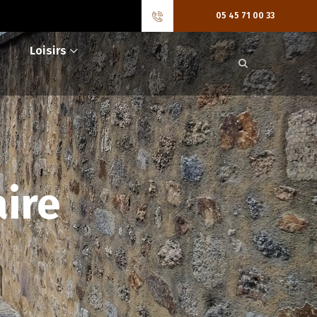
05 45 71 00 33
Loisirs
ire