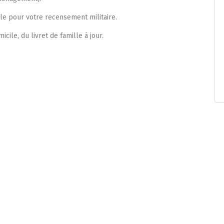
le pour votre recensement militaire.
Soirée Folklorique – Brigueuil –
Samedi 08 aout
icile, du livret de famille à jour.
0 m2 au
…]
Nous vous accueillons le samedi 8 août
2026, à partir de 20h, place de la […]