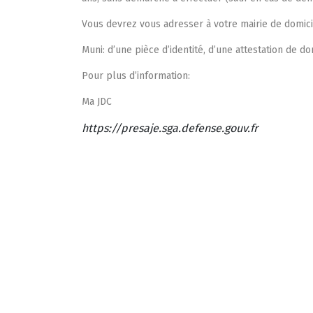
Vous devrez vous adresser à votre mairie de domici
 pour tous en
La maison médicale d’appui
ine
Muni: d’une pièce d’identité, d’une attestation de dom
La nouvelle maison de santé de 15
Pour plus d’information:
i le déploiement? A ce
sol, abritera un hall d’accueil avec [
8 300 […]
Ma JDC
https://presaje.sga.defense.gouv.fr