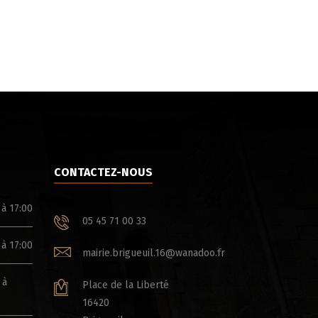
CONTACTEZ-NOUS
 à 17:00
05 45 71 00 33
 à 17:00
mairie.brigueuil.16@wanadoo.fr
 à
Place de la Liberté
16420