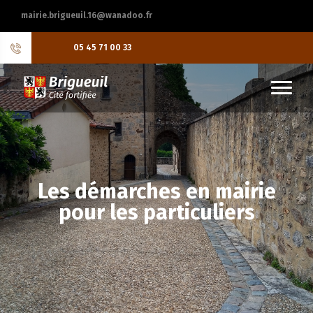
mairie.brigueuil.16@wanadoo.fr
05 45 71 00 33
Les démarches en mairie
pour les particuliers