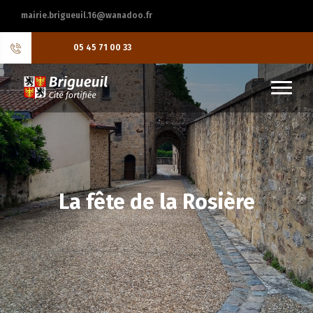
mairie.brigueuil.16@wanadoo.fr
05 45 71 00 33
La fête de la Rosière