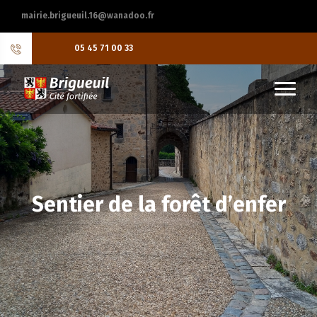
mairie.brigueuil.16@wanadoo.fr
05 45 71 00 33
Sentier de la forêt d’enfer