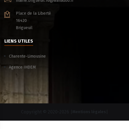
mairie.brigueuil.16@wanadoo.fr
Place de la Liberté
16420
Brigueuil
LIENS UTILES
Charente-Limousine
Agence IHDEM
Copyright © 2020-
2026 |
|
Mentions légales