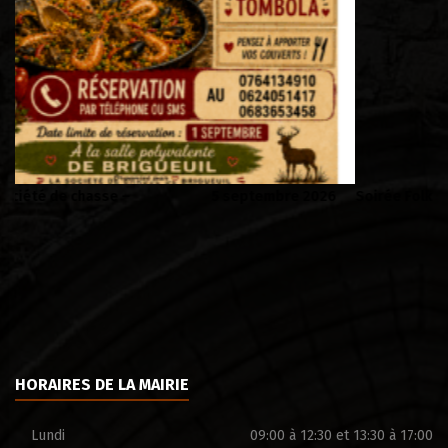
6
Soirée Folklorique – Brigueuil – Samedi 08 aout
C
HORAIRES DE LA MAIRIE
Lundi
09:00 à 12:30 et 13:30 à 17:00