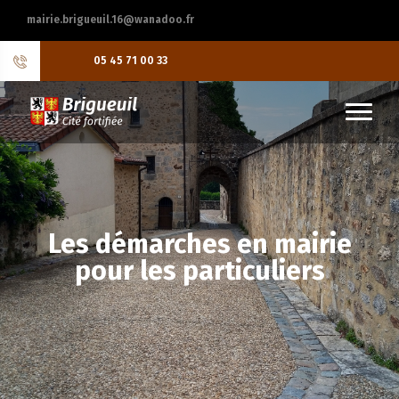
mairie.brigueuil.16@wanadoo.fr
05 45 71 00 33
Les démarches en mairie
pour les particuliers