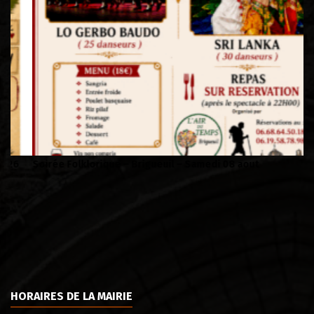
Soirée Folklorique – Brigueuil – Samedi 08 aout
Ca
HORAIRES DE LA MAIRIE