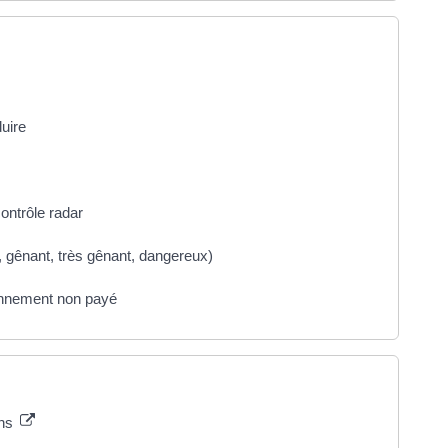
uire
ontrôle radar
, gênant, très gênant, dangereux)
ionnement non payé
ons