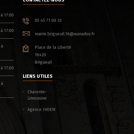
 à 17:00
05 45 71 00 33
 à 17:00
mairie.brigueuil.16@wanadoo.fr
 à
Place de la Liberté
16420
Brigueuil
 à 17:00
LIENS UTILES
 à
Charente-
Limousine
Agence IHDEM
ÉTÉ ACTIF & SOLIDAIRE – CHARENTE LE
BOIS POUR TOUS
DÉPARTEMENT