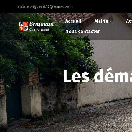
mairie.brigueuil.16@wanadoo.fr
Accueil
Mairie
Ac
Nous contacter
Les déma