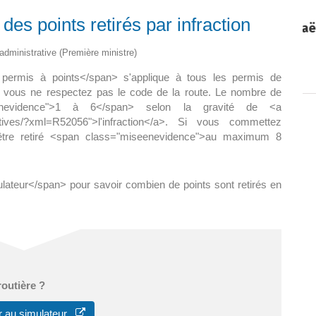
es points retirés par infraction
Paëlla – Société de chasse –
5 septembre 2026
t administrative (Première ministre)
0 m2 au
permis à points</span> s'applique à tous les permis de
]
si vous ne respectez pas le code de la route. Le nombre de
enevidence">1 à 6</span> selon la gravité de <a
tratives/?xml=R52056">l'infraction</a>. Si vous commettez
 être retiré <span class="miseenevidence">au maximum 8
ateur</span> pour savoir combien de points sont retirés en
routière ?
r au simulateur