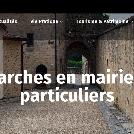
tualités
Vie Pratique
Tourisme & Patrimoine
rches en mairie
particuliers