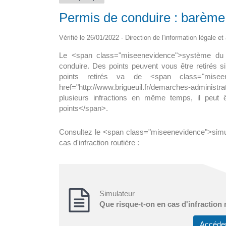
Permis de conduire : barème d
pour tous en
La maison médicale d’appui
ine
Vérifié le 26/01/2022 - Direction de l'information légale e
La nouvelle maison de santé de 15
Le <span class="miseenevidence">système du 
i le déploiement? A ce
sol, abritera un hall d’accueil avec […
conduire. Des points peuvent vous être retirés 
8 300 […]
points retirés va de <span class="mise
href="http://www.brigueuil.fr/demarches-adminis
plusieurs infractions en même temps, il peut
points</span>.
Consultez le <span class="miseenevidence">simul
cas d'infraction routière :
Simulateur
Que risque-t-on en cas d'infraction 
Accéde