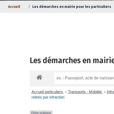
Accueil
Les démarches en mairie pour les particuliers
Les démarches en mairie
ternet |
Evolution du bourg |
Accueil particuliers
Transports - Mobilité
Infr
>
>
retirés par infraction
Fiche pratique