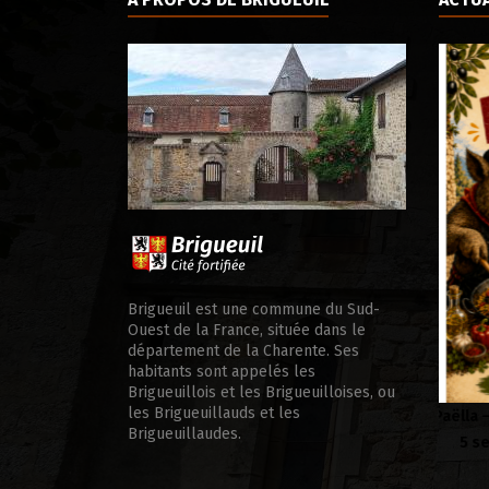
ale d’appui
Brigueuil est une commune du Sud-
Ouest de la France, située dans le
département de la Charente. Ses
habitants sont appelés les
Brigueuillois et les Brigueuilloises, ou
les Brigueuillauds et les
Paëlla – Société de chasse –
Soirée
Brigueuillaudes.
5 septembre 2026
Samedi