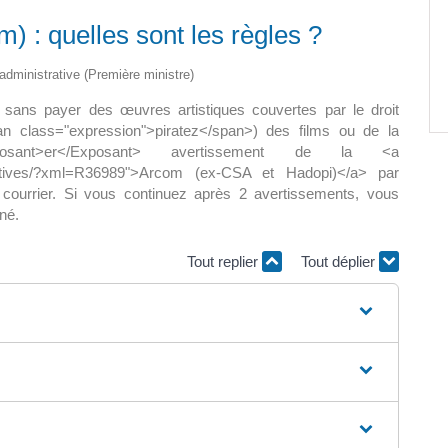
) : quelles sont les règles ?
Paëlla – Société de chasse –
5 septembre 2026
t administrative (Première ministre)
0 m2 au
 et sans payer des œuvres artistiques couvertes par le droit
]
pan class="expression">piratez</span>) des films ou de la
ant>er</Exposant> avertissement de la <a
istratives/?xml=R36989">Arcom (ex-CSA et Hadopi)</a> par
ourrier. Si vous continuez après 2 avertissements, vous
né.
Tout replier
Tout déplier