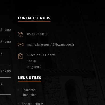
CONTACTEZ-NOUS
 à 17:00
05 45 71 00 33
 à 17:00
mairie.brigueuil.16@wanadoo.fr
 à
Place de la Liberté
16420
Brigueuil
 à 17:00
LIENS UTILES
 à
Charente-
Limousine
Agence IHDEM