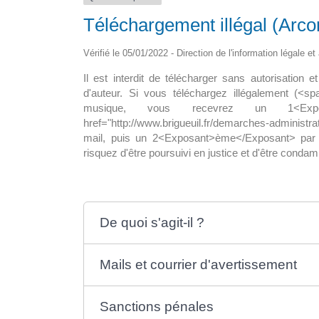
Téléchargement illégal (Arcom
pour tous en
La maison médicale d’appui
ine
Vérifié le 05/01/2022 - Direction de l'information légale e
La nouvelle maison de santé de 15
Il est interdit de télécharger sans autorisation
i le déploiement? A ce
sol, abritera un hall d’accueil avec […
d'auteur. Si vous téléchargez illégalement (<s
8 300 […]
musique, vous recevrez un 1<Expos
href="http://www.brigueuil.fr/demarches-admin
mail, puis un 2<Exposant>ème</Exposant> par c
risquez d'être poursuivi en justice et d'être condam
De quoi s'agit-il ?
Mails et courrier d'avertissement
Sanctions pénales