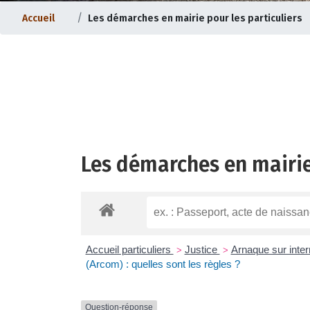
Accueil
Les démarches en mairie pour les particuliers
Les démarches en mairie
ternet |
Evolution du bourg |
Accueil particuliers
Justice
Arnaque sur inte
>
>
(Arcom) : quelles sont les règles ?
Question-réponse