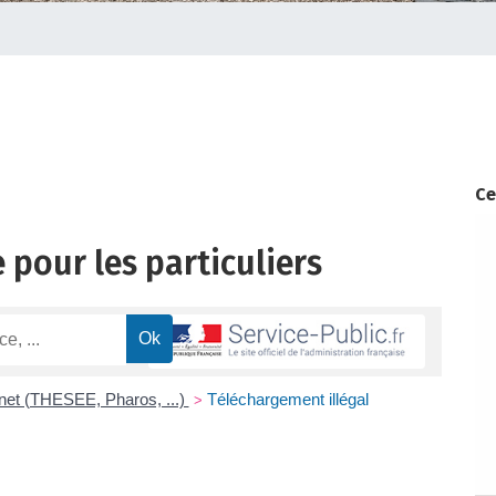
Ce
 pour les particuliers
rnet (THESEE, Pharos, ...)
Téléchargement illégal
>