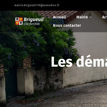
mairie.brigueuil.16@wanadoo.fr
Accueil
Mairie
Ac
Nous contacter
Les déma