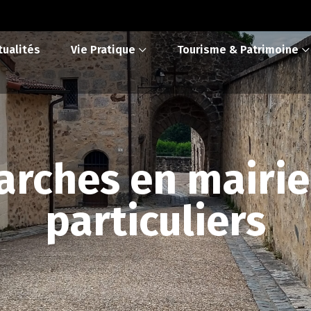
tualités
Vie Pratique
Tourisme & Patrimoine
rches en mairie
particuliers