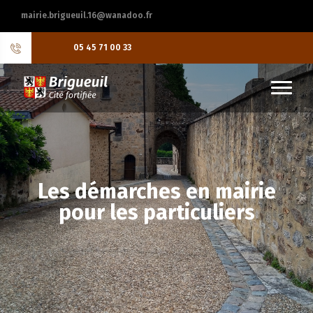
mairie.brigueuil.16@wanadoo.fr
05 45 71 00 33
Les démarches en mairie
pour les particuliers