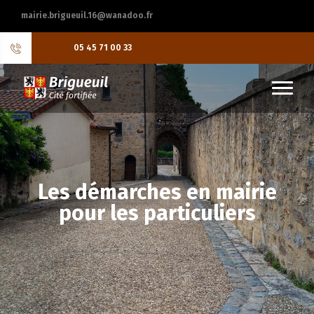
mairie.brigueuil.16@wanadoo.fr
05 45 71 00 33
Les démarches en mairie
pour les particuliers