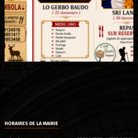
Soirée Folklorique – Brigueuil – Samedi 08 aout
Ca
HORAIRES DE LA MAIRIE