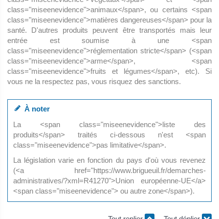
class="miseenevidence">animaux</span>, ou certains <span
class="miseenevidence">matières dangereuses</span> pour la
santé. D'autres produits peuvent être transportés mais leur
entrée est soumise à une <span
class="miseenevidence">réglementation stricte</span> (<span
class="miseenevidence">arme</span>, <span
class="miseenevidence">fruits et légumes</span>, etc). Si
vous ne la respectez pas, vous risquez des sanctions.
À noter
La <span class="miseenevidence">liste des
produits</span> traités ci-dessous n'est <span
class="miseenevidence">pas limitative</span>.
La législation varie en fonction du pays d'où vous revenez
(<a href="https://www.brigueuil.fr/demarches-
administratives/?xml=R41270">Union européenne-UE</a>
<span class="miseenevidence"> ou autre zone</span>).
Tout replier
Tout déplier