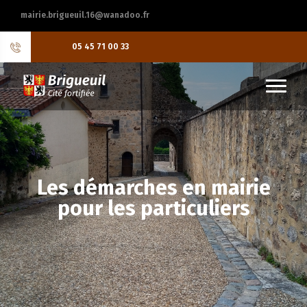
mairie.brigueuil.16@wanadoo.fr
05 45 71 00 33
Les démarches en mairie
pour les particuliers