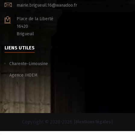
mairie.brigueuil.16@wanadoo.fr
Place de la Liberté
16420
Brigueuil
LIENS UTILES
Charente-Limousine
Agence IHDEM
Copyright © 2020-
2026 |
|
Mentions légales