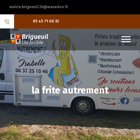
mairie.brigueuil.16@wanadoo.fr
05 45 71 00 33
la frite autrement