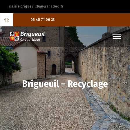
mairie.brigueuil.16@wanadoo.fr
05 45 71 00 33
Brigueuil – Recyclage