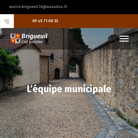
mairie.brigueuil.16@wanadoo.fr
05 45 71 00 33
L’équipe municipale