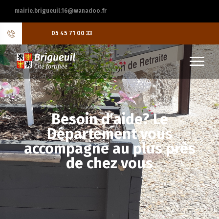
mairie.brigueuil.16@wanadoo.fr
05 45 71 00 33
Besoin d’aide? Le
Département vous
accompagne au plus près
de chez vous