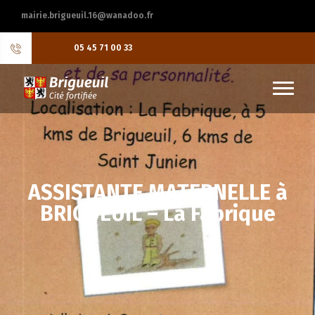
mairie.brigueuil.16@wanadoo.fr
05 45 71 00 33
ASSISTANTE MATERNELLE à
BRIGUEUIL – La Fabrique