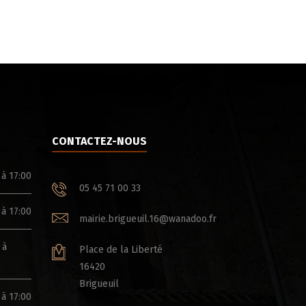
CONTACTEZ-NOUS
 à 17:00
05 45 71 00 33
 à 17:00
mairie.brigueuil.16@wanadoo.fr
 à
Place de la Liberté
16420
Brigueuil
 à 17:00