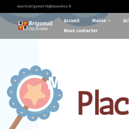
mairie.brigueuil.16@wanadoo.fr
Accueil
Mairie
Ac
Nous contacter
MAM de Bri