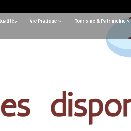
tualités
Vie Pratique
Tourisme & Patrimoine
gueuil: Places 