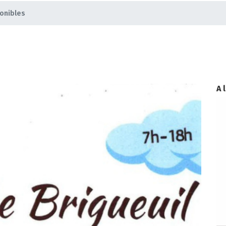
ponibles
A 
non classé