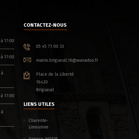
CONTACTEZ-NOUS
 à 17:00
05 45 71 00 33
 à 17:00
mairie.brigueuil.16@wanadoo.fr
 à
Place de la Liberté
16420
Brigueuil
 à 17:00
RAPPEL : Arrêté interdisan
LIENS UTILES
divagation des chiens et 
 à
Charente-
Limousine
Agence IHDEM