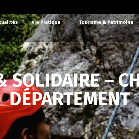
tualités
Vie Pratique
Tourisme & Patrimoine
 & SOLIDAIRE – C
DÉPARTEMENT