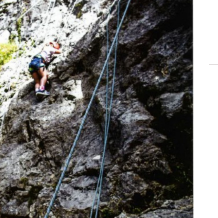
Paëlla – Société de chasse –
5 septembre 2026
0 m2 au
]