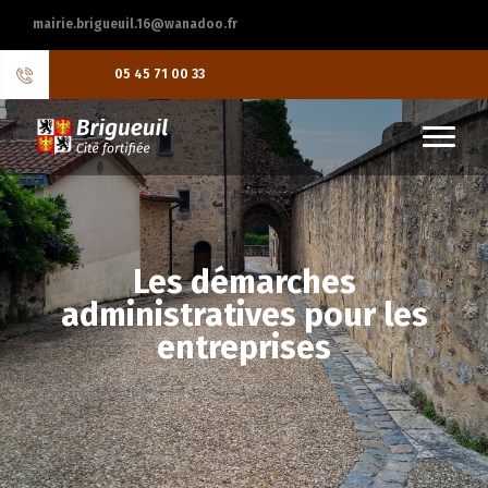
mairie.brigueuil.16@wanadoo.fr
05 45 71 00 33
Les démarches
administratives pour les
entreprises