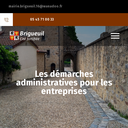
mairie.brigueuil.16@wanadoo.fr
05 45 71 00 33
Les démarches
administratives pour les
entreprises