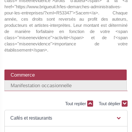
class="miseenevidence">droits d'auteur</span> à la <a
href="https://www.brigueuil.fr/les-demarches-administratives-
pour-les-entreprises/?xml=R53347">Sacem</a>. Chaque
année, ces droits sont reversés au profit des auteurs,
producteurs et artistes-interprètes. Leur montant est déterminé
de manière forfaitaire en fonction de votre <span
class="miseenevidence">activité</span> et de l'<span
class="miseenevidence">importance de votre
établissement</span>.
Commerce
Manifestation occasionnelle
Tout replier
Tout déplier
Cafés et restaurants