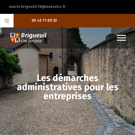
mairie.brigueuil.16@wanadoo.fr
05 45 71 00 33
Les démarches
administratives pour les
entreprises