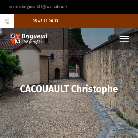
mairie.brigueuil.16@wanadoo.fr
05 45 71 00 33
CACOUAULT Christophe