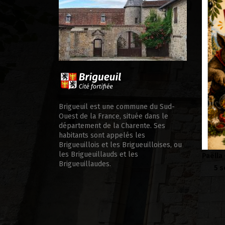
édicale d’appui
Brigueuil est une commune du Sud-
Ouest de la France, située dans le
département de la Charente. Ses
habitants sont appelés les
Brigueuillois et les Brigueuilloises, ou
les Brigueuillauds et les
Paëlla – Société de chasse –
So
Brigueuillaudes.
5 septembre 2026
Sa