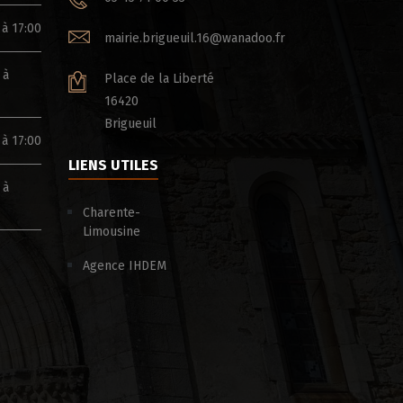
 à 17:00
mairie.brigueuil.16@wanadoo.fr
 à
Place de la Liberté
16420
Brigueuil
 à 17:00
LIENS UTILES
 à
Charente-
Limousine
Agence IHDEM
ÉTÉ ACTIF & SOLIDAIRE – CHARENTE LE
BOIS POUR TOUS
DÉPARTEMENT