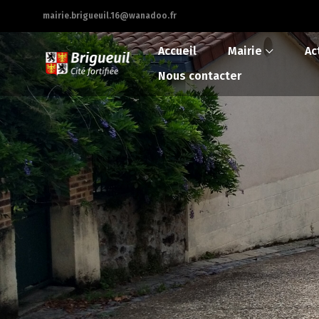
mairie.brigueuil.16@wanadoo.fr
Accueil
Mairie
Ac
Nous contacter