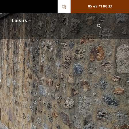
05 45 71 00 33
Loisirs
r