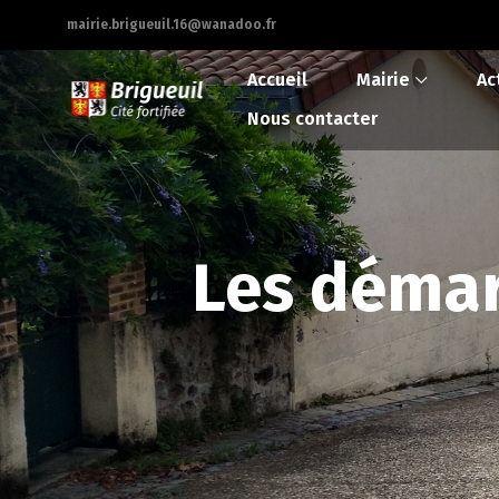
mairie.brigueuil.16@wanadoo.fr
Accueil
Mairie
Ac
Nous contacter
Les démar