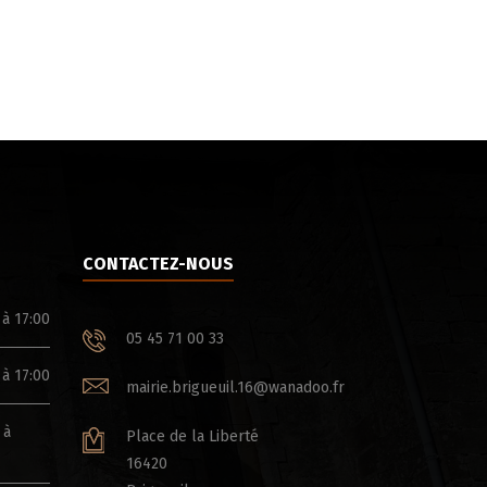
CONTACTEZ-NOUS
 à 17:00
05 45 71 00 33
 à 17:00
mairie.brigueuil.16@wanadoo.fr
 à
Place de la Liberté
16420