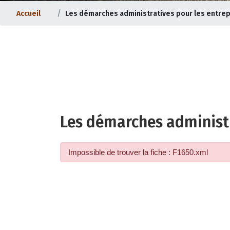
Accueil
Les démarches administratives pour les entre
Les démarches administr
nternet |
Evolution du bourg |
Impossible de trouver la fiche : F1650.xml