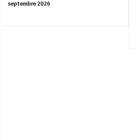
aout
Nous vous accueillons le samedi 8 août 2026, à partir
de 20h, place de la […]