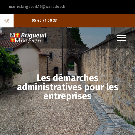
mairie.brigueuil.16@wanadoo.fr
05 45 71 00 33
Les démarches
administratives pour les
entreprises