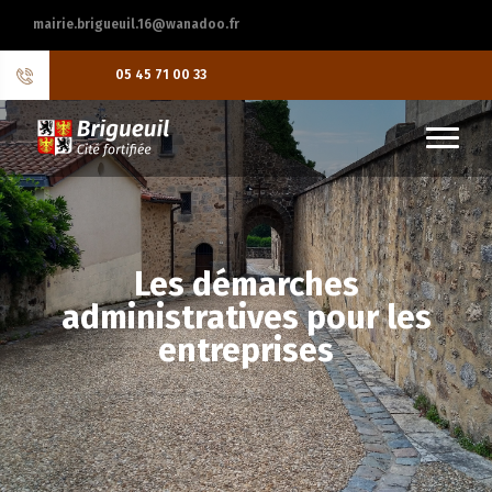
mairie.brigueuil.16@wanadoo.fr
05 45 71 00 33
Les démarches
administratives pour les
entreprises