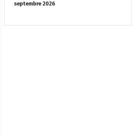
aout
Nous vous accueillons le samedi 8 août 2026, à partir
de 20h, place de la […]