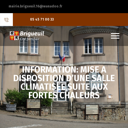
mairie.brigueuil.16@wanadoo.fr
05 45 71 00 33
INFORMATION: MISE A
DISPOSITION D’UNE SALLE
CLIMATISÉE SUITE AUX
FORTES CHALEURS