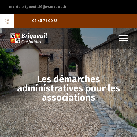
mairie.brigueuil.16@wanadoo.fr
05 45 71 00 33
Les démarches
administratives pour les
associations