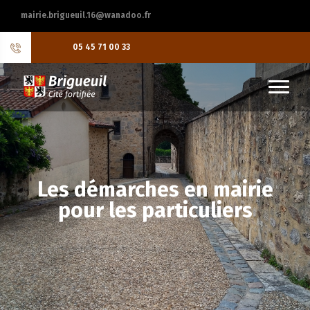
mairie.brigueuil.16@wanadoo.fr
05 45 71 00 33
Les démarches en mairie
pour les particuliers