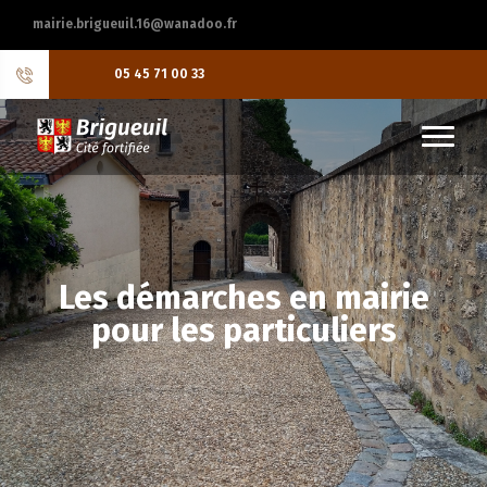
mairie.brigueuil.16@wanadoo.fr
05 45 71 00 33
Les démarches en mairie
pour les particuliers