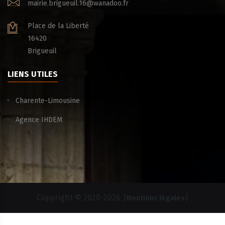
mairie.brigueuil.16@wanadoo.fr
Place de la Liberté
16420
Brigueuil
LIENS UTILES
Charente-Limousine
Agence IHDEM
Copyright © 2020-
2026 |
|
Mentions légales