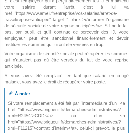
Si c'est l'employeur qui a perçu directement les IJ et maintenu
votre salaire durant l'arrêt, c'est à lui <a
href="https://www.ameli.fr/entreprise/vos-salaries/arret-de-
travail/reprise-anticipee" target="_blank">d'informer l'organisme
de sécurité sociale de votre reprise anticipée</a>. S'il ne le fait
pas, par oubli, et qu'il continue de percevoir des IJ, votre
employeur peut être sanctionné financièrement et devoir
restituer les sommes qui lui ont été versées en trop.
Votre organisme de sécurité sociale peut récupérer les sommes
qui n'auraient pas dû être versées du fait de votre reprise
anticipée.
Si vous avez été remplacé, en tant que salarié en congé
maladie, vous avez le droit de récupérer votre poste.
À noter
Si votre remplacement a été fait par l'intermédiaire d'un <a
href="https://www.brigueuil.fr/demarches-administratives/?
xml=R2454">CDD</a> ou d'un <a
href="https://www.brigueuil.fr/demarches-administratives/?
xml=F11215">contrat d'intérim</a>, celui-ci prévoit, le plus