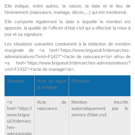
Elle indique, entre autres, la nature, la date et le lieu de
l'événement (naissance, mariage, décès,...) qui est mentionné.
Elle comporte également la date à laquelle la mention est
apposée, la qualité de l'officier d'état civil qui a effectué la mise à
jour et sa signature.
Les situations suivantes conduisent à la rédaction de mention
marginale de <a href="https://www.brigueuil.fr/demarches-
administratives/?xml=F1427">l'acte de naissance</a> et/ou de
<a href="https://www.brigueuil.fr/demarches-administratives/?
xml=F1432">l'acte de mariage</a>.
Situation
Acte où figure
Précision
la mention
<a
Acte de
Mention inscrite
href="https://
naissance
automatiquement par le
www.brigue
service d'état civil
uil.fr/demarc
hes-
administrativ