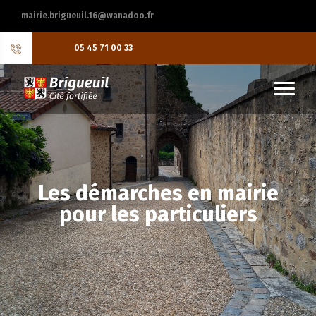
mairie.brigueuil.16@wanadoo.fr
05 45 71 00 33
Les démarches en mairie
pour les particuliers