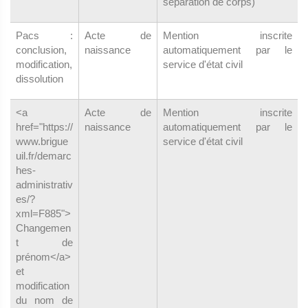
séparation de corps)
Pacs :
Acte de
Mention inscrite
conclusion,
naissance
automatiquement par le
modification,
service d'état civil
dissolution
<a
Acte de
Mention inscrite
href="https://
naissance
automatiquement par le
www.brigue
service d'état civil
uil.fr/demarc
hes-
administrativ
es/?
xml=F885">
Changemen
t de
prénom</a>
et
modification
du nom de