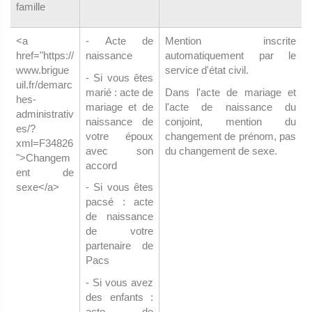
famille
<a
- Acte de
Mention inscrite
href="https://
naissance
automatiquement par le
www.brigue
service d'état civil.
- Si vous êtes
uil.fr/demarc
marié : acte de
Dans l'acte de mariage et
hes-
mariage et de
l'acte de naissance du
administrativ
naissance de
conjoint, mention du
es/?
votre époux
changement de prénom, pas
xml=F34826
avec son
du changement de sexe.
">Changem
accord
ent de
sexe</a>
- Si vous êtes
pacsé : acte
de naissance
de votre
partenaire de
Pacs
- Si vous avez
des enfants :
acte de