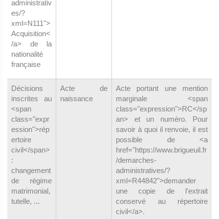
administrativ
es/?
xml=N111">
Acquisition<
/a> de la
nationalité
française
Décisions
Acte de
Acte portant une mention
inscrites au
naissance
marginale <span
<span
class="expression">RC</sp
class="expr
an> et un numéro. Pour
ession">rép
savoir à quoi il renvoie, il est
ertoire
possible de <a
civil</span>
href="https://www.brigueuil.fr
:
/demarches-
changement
administratives/?
de régime
xml=R44842">demander
matrimonial,
une copie de l'extrait
tutelle, ...
conservé au répertoire
civil</a>.