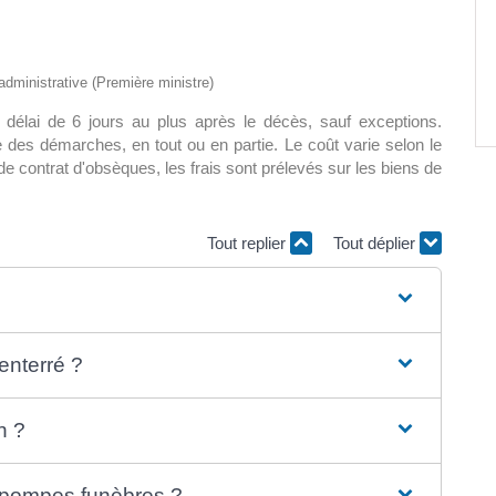
Paëlla – Société de chasse –
5 septembre 2026
 administrative (Première ministre)
0 m2 au
 délai de 6 jours au plus après le décès, sauf exceptions.
]
 des démarches, en tout ou en partie. Le coût varie selon le
t de contrat d'obsèques, les frais sont prélevés sur les biens de
Tout replier
Tout déplier
 enterré ?
n ?
 pompes funèbres ?