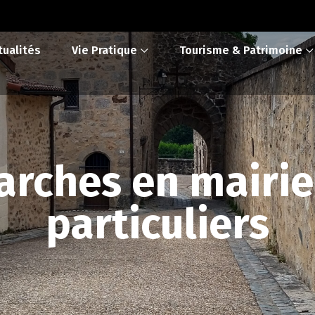
tualités
Vie Pratique
Tourisme & Patrimoine
rches en mairie
particuliers