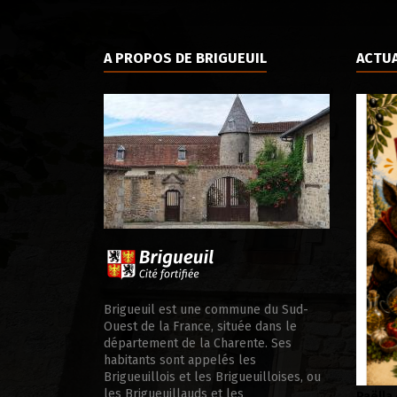
A PROPOS DE BRIGUEUIL
ACTUA
ale d’appui
Brigueuil est une commune du Sud-
Ouest de la France, située dans le
département de la Charente. Ses
habitants sont appelés les
Brigueuillois et les Brigueuilloises, ou
les Brigueuillauds et les
Paëlla – Société de chasse –
Soirée