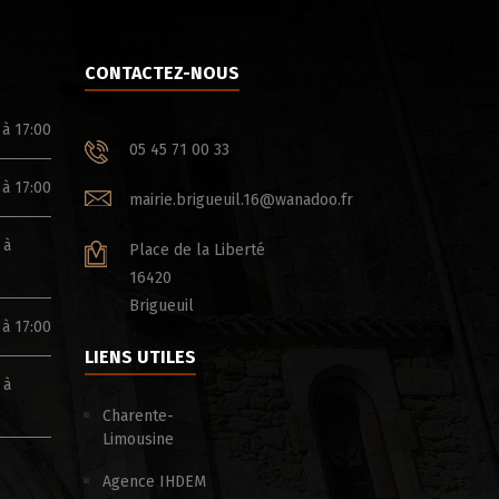
CONTACTEZ-NOUS
 à 17:00
05 45 71 00 33
 à 17:00
mairie.brigueuil.16@wanadoo.fr
 à
Place de la Liberté
16420
Brigueuil
 à 17:00
LIENS UTILES
 à
Charente-
Limousine
Agence IHDEM
ÉTÉ ACTIF & SOLIDAIRE – CHARENTE LE
BOIS POUR TOUS