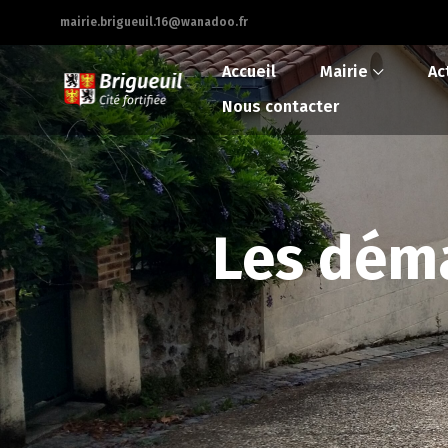
mairie.brigueuil.16@wanadoo.fr
Accueil
Mairie
Ac
Nous contacter
Les déma