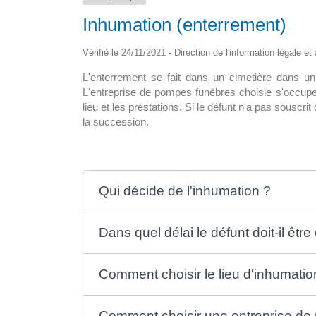
Inhumation (enterrement)
pour tous en
La maison médicale d’appui
ine
Vérifié le 24/11/2021 - Direction de l'information légale et
La nouvelle maison de santé de 15
L'enterrement se fait dans un cimetière dans un
i le déploiement? A ce
sol, abritera un hall d’accueil avec […
L'entreprise de pompes funèbres choisie s'occupe
8 300 […]
lieu et les prestations. Si le défunt n'a pas souscri
la succession.
Qui décide de l'inhumation ?
Dans quel délai le défunt doit-il être
Comment choisir le lieu d'inhumatio
Comment choisir une entreprise de