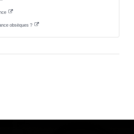
ance
urance obsèques ?