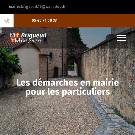
mairie.brigueuil.16@wanadoo.fr
05 45 71 00 33
Les démarches en mairie
pour les particuliers