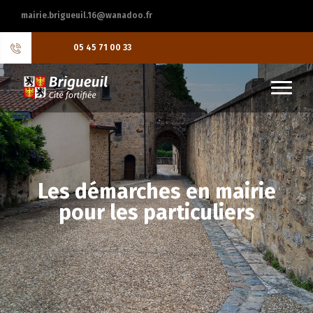
mairie.brigueuil.16@wanadoo.fr
05 45 71 00 33
Les démarches en mairie
pour les particuliers