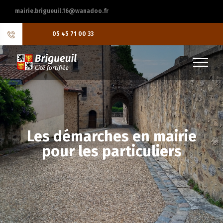
mairie.brigueuil.16@wanadoo.fr
05 45 71 00 33
Les démarches en mairie
pour les particuliers