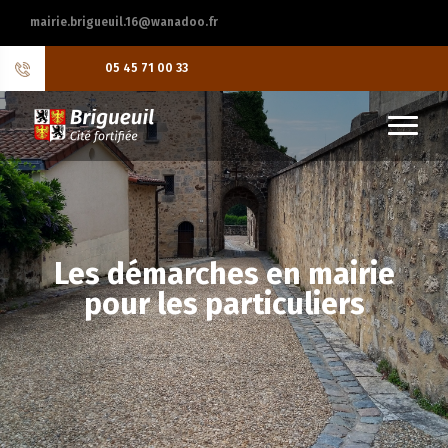
mairie.brigueuil.16@wanadoo.fr
05 45 71 00 33
Les démarches en mairie
pour les particuliers