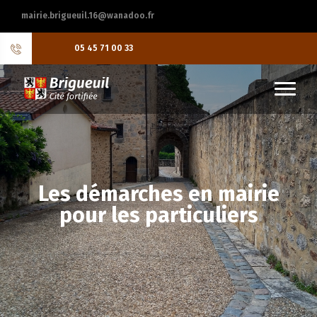
mairie.brigueuil.16@wanadoo.fr
05 45 71 00 33
Les démarches en mairie
pour les particuliers