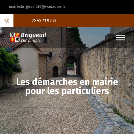
mairie.brigueuil.16@wanadoo.fr
05 45 71 00 33
Les démarches en mairie
pour les particuliers