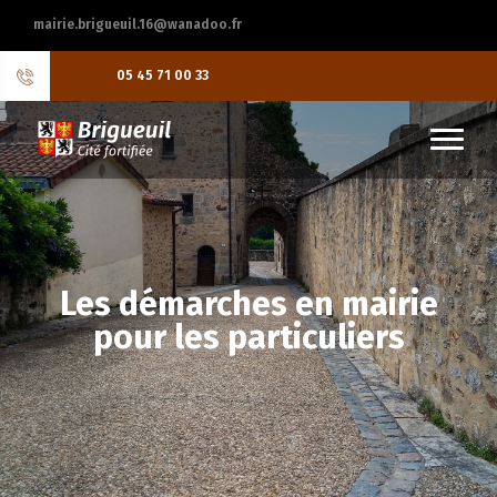
mairie.brigueuil.16@wanadoo.fr
05 45 71 00 33
Les démarches en mairie
pour les particuliers