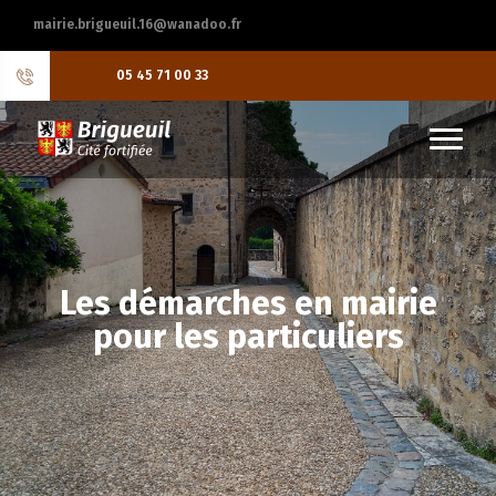
mairie.brigueuil.16@wanadoo.fr
05 45 71 00 33
Les démarches en mairie
pour les particuliers