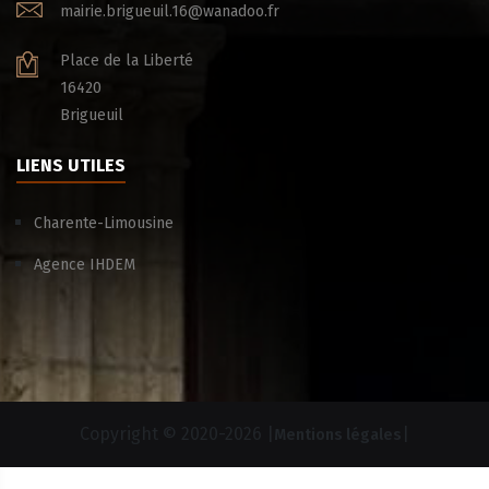
mairie.brigueuil.16@wanadoo.fr
Place de la Liberté
16420
Brigueuil
LIENS UTILES
Charente-Limousine
Agence IHDEM
Copyright © 2020-
2026 |
|
Mentions légales