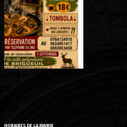
6
Soirée Folklorique – Brigueuil – Samedi 08 aout
C
HORAIRES DE LA MAIRIE