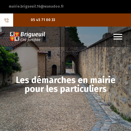
mairie.brigueuil.16@wanadoo.fr
05 45 71 00 33
Les démarches en mairie
pour les particuliers