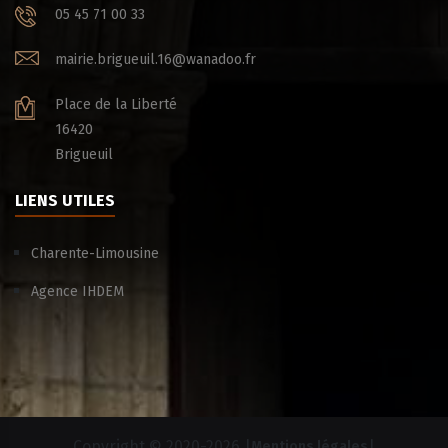
05 45 71 00 33
mairie.brigueuil.16@wanadoo.fr
Place de la Liberté
16420
Brigueuil
LIENS UTILES
Charente-Limousine
Agence IHDEM
Copyright © 2020-
2026 |
|
Mentions légales