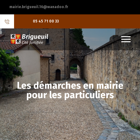
mairie.brigueuil.16@wanadoo.fr
05 45 71 00 33
Les démarches en mairie
pour les particuliers