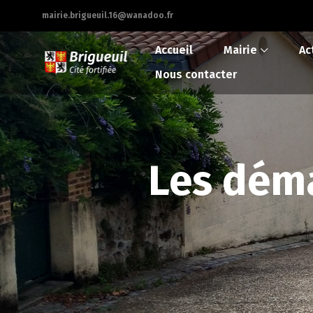
mairie.brigueuil.16@wanadoo.fr
Accueil
Mairie
Ac
Nous contacter
Les déma