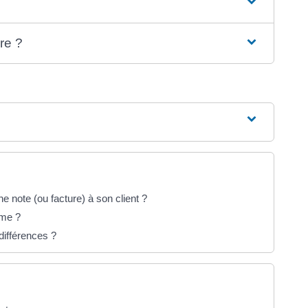
ure ?
ne note (ou facture) à son client ?
sme ?
différences ?