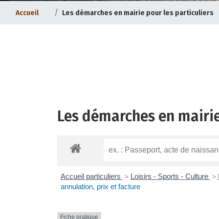
Accueil
Les démarches en mairie pour les particuliers
Les démarches en mairie
ternet |
Evolution du bourg |
Accueil particuliers
Loisirs - Sports - Culture
>
>
annulation, prix et facture
Fiche pratique