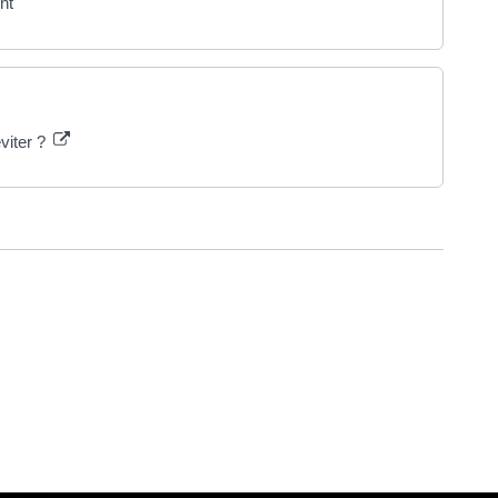
ent
viter ?