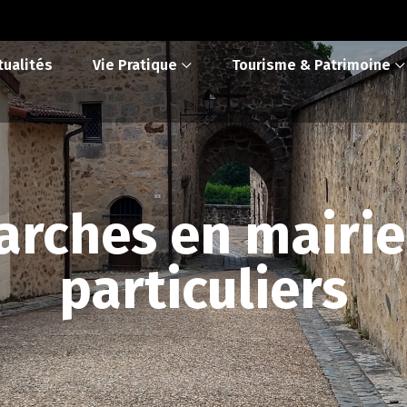
tualités
Vie Pratique
Tourisme & Patrimoine
rches en mairie
particuliers