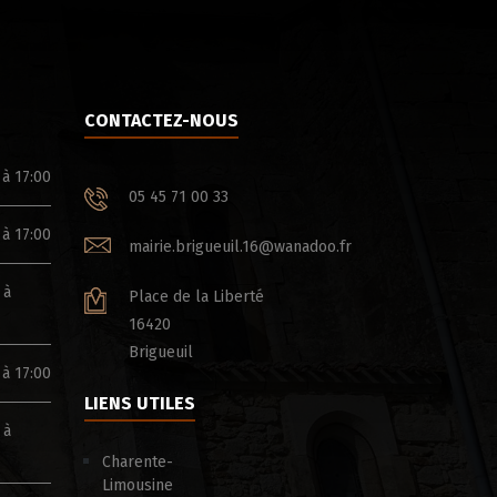
CONTACTEZ-NOUS
 à 17:00
05 45 71 00 33
 à 17:00
mairie.brigueuil.16@wanadoo.fr
 à
Place de la Liberté
16420
Brigueuil
 à 17:00
LIENS UTILES
 à
Charente-
Limousine