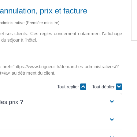
 annulation, prix et facture
Paëlla – Société de chasse –
5 septembre 2026
t administrative (Première ministre)
0 m2 au
el et ses clients. Ces règles concernent notamment l'affichage
]
 du séjour à l'hôtel.
a href="https://www.brigueuil.fr/demarches-administratives/?
t</a> au détriment du client.
Tout replier
Tout déplier
des prix ?