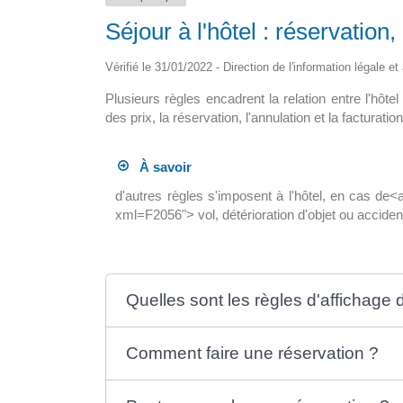
Séjour à l'hôtel : réservation,
pour tous en
La maison médicale d’appui
ine
Vérifié le 31/01/2022 - Direction de l'information légale e
La nouvelle maison de santé de 15
Plusieurs règles encadrent la relation entre l'hôt
i le déploiement? A ce
sol, abritera un hall d’accueil avec […
des prix, la réservation, l'annulation et la facturation
8 300 […]
À savoir
d'autres règles s'imposent à l'hôtel, en cas de<
xml=F2056"> vol, détérioration d'objet ou acciden
Quelles sont les règles d'affichage 
Comment faire une réservation ?