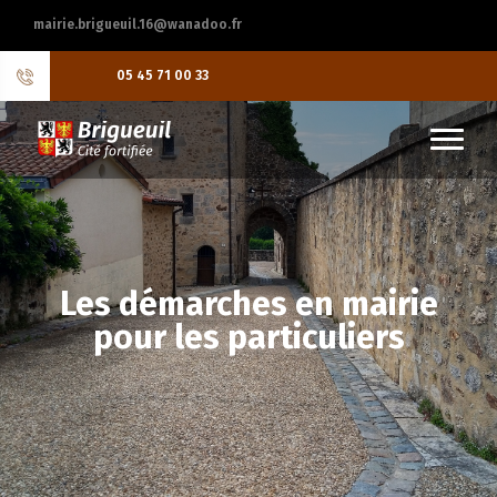
mairie.brigueuil.16@wanadoo.fr
05 45 71 00 33
Les démarches en mairie
pour les particuliers