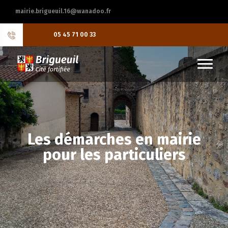
mairie.brigueuil.16@wanadoo.fr
05 45 71 00 33
Les démarches en mairie
pour les particuliers