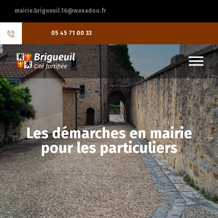
mairie.brigueuil.16@wanadoo.fr
05 45 71 00 33
Les démarches en mairie
pour les particuliers