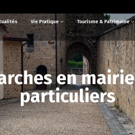
tualités
Vie Pratique
Tourisme & Patrimoine
rches en mairie
particuliers