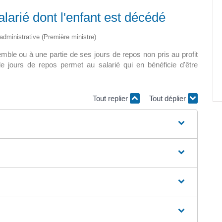
larié dont l'enfant est décédé
Soirée Folklorique – Brigueuil –
Samedi 08 aout
t administrative (Première ministre)
0 m2 au
emble ou à une partie de ses jours de repos non pris au profit
…]
Nous vous accueillons le samedi 8 août
e jours de repos permet au salarié qui en bénéficie d'être
2026, à partir de 20h, place de la […]
Tout replier
Tout déplier