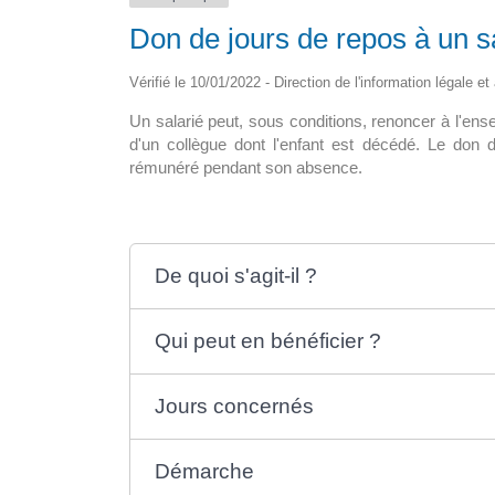
Don de jours de repos à un sa
 pour tous en
La maison médicale d’appui
ine
Vérifié le 10/01/2022 - Direction de l'information légale e
La nouvelle maison de santé de 15
Un salarié peut, sous conditions, renoncer à l'ens
i le déploiement? A ce
sol, abritera un hall d’accueil avec [
d'un collègue dont l'enfant est décédé. Le don d
8 300 […]
rémunéré pendant son absence.
De quoi s'agit-il ?
Qui peut en bénéficier ?
Jours concernés
Démarche