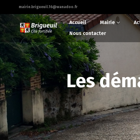
mairie.brigueuil.16@wanadoo.fr
Accueil
Mairie
Ac
Nous contacter
Les déma