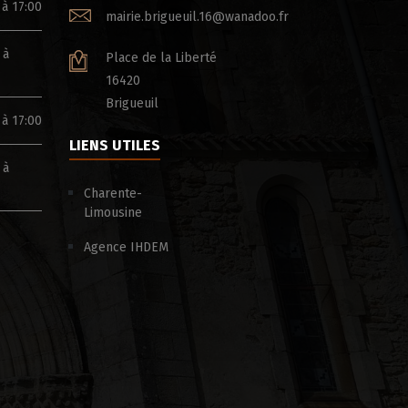
 à 17:00
mairie.brigueuil.16@wanadoo.fr
 à
Place de la Liberté
16420
Brigueuil
 à 17:00
LIENS UTILES
 à
Charente-
Limousine
Agence IHDEM
BUS DU DÉPARTEMENT: fermeture
LO VIREIDO – 19 JUILLET 2
exceptionnelle du bus du
département les 5 et 12 août