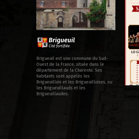
cale d’appui
Brigueuil est une commune du Sud-
Ouest de la France, située dans le
département de la Charente. Ses
habitants sont appelés les
Brigueuillois et les Brigueuilloises, ou
les Brigueuillauds et les
Soirée Folklorique – Brigueuil –
Visite
Brigueuillaudes.
Samedi 08 aout
Brigue