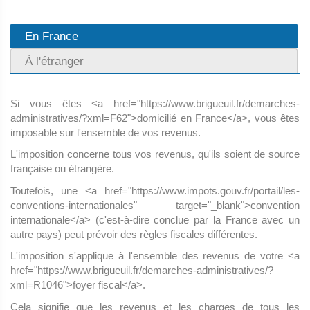
En France
À l'étranger
Si vous êtes <a href="https://www.brigueuil.fr/demarches-
administratives/?xml=F62">domicilié en France</a>, vous êtes
imposable sur l'ensemble de vos revenus.
L'imposition concerne tous vos revenus, qu'ils soient de source
française ou étrangère.
Toutefois, une <a href="https://www.impots.gouv.fr/portail/les-
conventions-internationales" target="_blank">convention
internationale</a> (c'est-à-dire conclue par la France avec un
autre pays) peut prévoir des règles fiscales différentes.
L'imposition s'applique à l'ensemble des revenus de votre <a
href="https://www.brigueuil.fr/demarches-administratives/?
xml=R1046">foyer fiscal</a>.
Cela signifie que les revenus et les charges de tous les