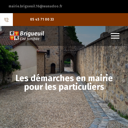
mairie.brigueuil.16@wanadoo.fr
05 45 71 00 33
Les démarches en mairie
pour les particuliers